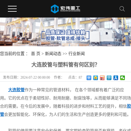
您当前的位置 ：
首 页
>
新闻动态
>>
行业新闻
大连胶管与塑料管有何区别？
发布日期：
2024-07-22 00:00:00
作者：
点击：
87
大连胶管
作为一种常见的管道材料， 在各个领域都有着广泛的应
用。它的优点在于柔韧性好、耐用耐磨、耐腐蚀等，从而能够满足不同场
合的需要。在今后的发展中，随着科技的进步和材料工艺的提升，相信
胶
管
会更加智能化、环保化，为人们的生活和生产创造更多的便利和可能。
胶管的使用要注意安全和保养。要定期检查胶管是否有磨损、老化或