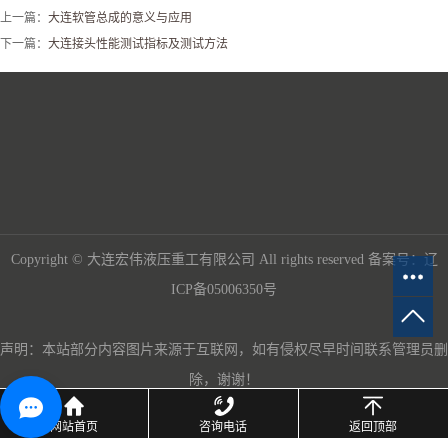
上一篇：
大连软管总成的意义与应用
下一篇：
大连接头性能测试指标及测试方法
Copyright © 大连宏伟液压重工有限公司 All rights reserved 备案号：辽
ICP备05006350号
声明：本站部分内容图片来源于互联网，如有侵权尽早时间联系管理员删
除，谢谢！
服务支持：
联企时代
网站首页
咨询电话
返回顶部
辽公网安备 21020402000208号