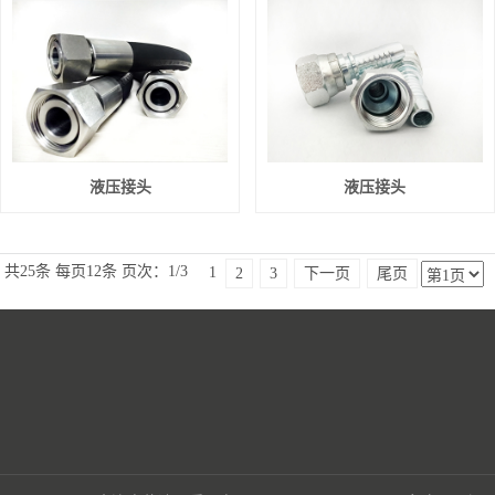
液压接头
液压接头
共25条
每页12条
页次：1/3
1
2
3
下一页
尾页