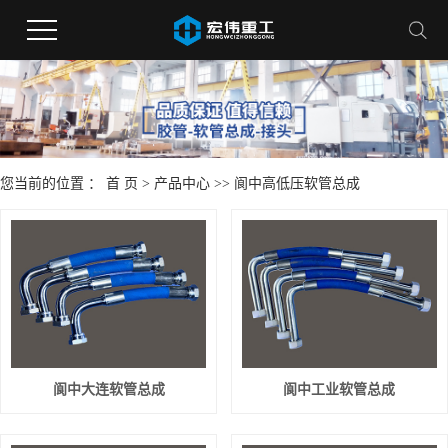
您当前的位置 ：
首 页
>
产品中心
>>
阆中高低压软管总成
阆中大连软管总成
阆中工业软管总成