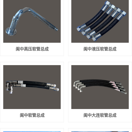
阆中高压软管总成
阆中液压软管总成
阆中软管总成
阆中大连软管总成