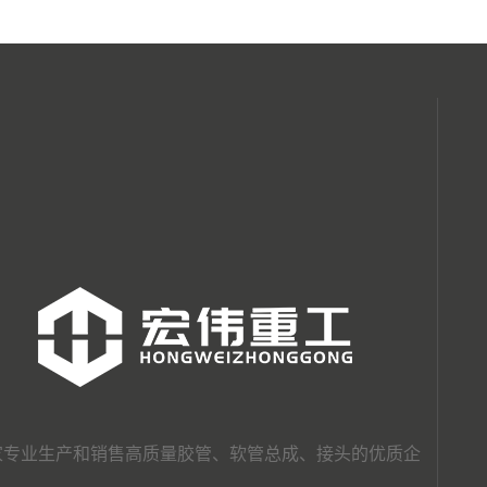
家专业生产和销售高质量胶管、软管总成、接头的优质企