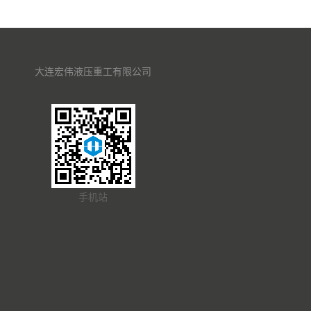
大连宏伟液压重工有限公司
手机站