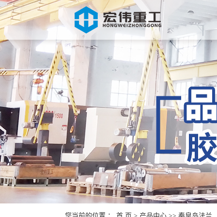
您当前的位置 ：
首 页
>
产品中心
>>
秦皇岛法兰