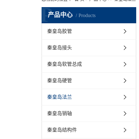
P
产品中心
Products
秦皇岛胶管
秦皇岛接头
秦皇岛软管总成
秦皇岛硬管
秦皇岛法兰
秦皇岛销轴
秦皇岛结构件